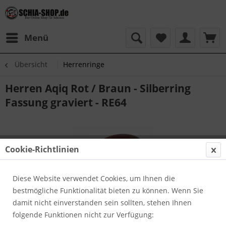
Menü
Übersicht
Herrenringe
Herren Aqiq Rot / Braun - Silberring
Fassung graviert - RE64
Cookie-Richtlinien
Diese Website verwendet Cookies, um Ihnen die
bestmögliche Funktionalität bieten zu können. Wenn Sie
damit nicht einverstanden sein sollten, stehen Ihnen
folgende Funktionen nicht zur Verfügung: