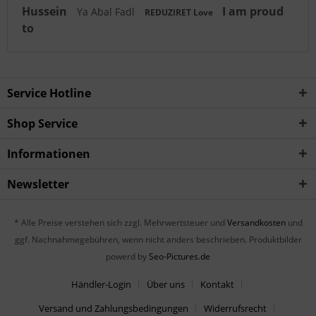
Hussein
I am proud
Ya Abal Fadl
REDUZIRET Love
to
Service Hotline
Shop Service
Informationen
Newsletter
* Alle Preise verstehen sich zzgl. Mehrwertsteuer und
Versandkosten
und
ggf. Nachnahmegebühren, wenn nicht anders beschrieben. Produktbilder
powerd by
Seo-Pictures.de
Händler-Login
Über uns
Kontakt
Versand und Zahlungsbedingungen
Widerrufsrecht