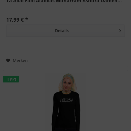
Ya Abal Fadl Alabbas Muharram Ashura Damen...
17,99 € *
Details
Merken
TIPP!