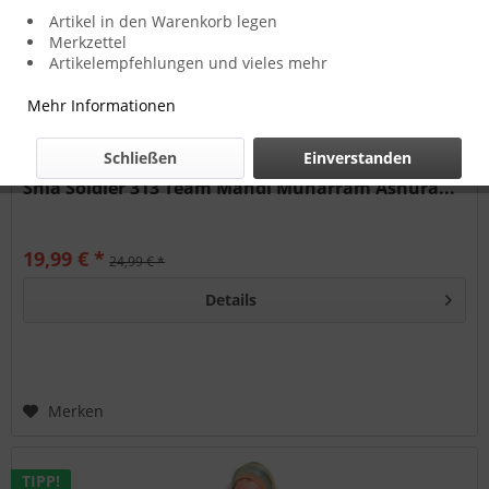
Artikel in den Warenkorb legen
Merkzettel
Artikelempfehlungen und vieles mehr
Mehr Informationen
Schließen
Einverstanden
Shia Soldier 313 Team Mahdi Muharram Ashura...
19,99 € *
24,99 € *
Details
Merken
TIPP!