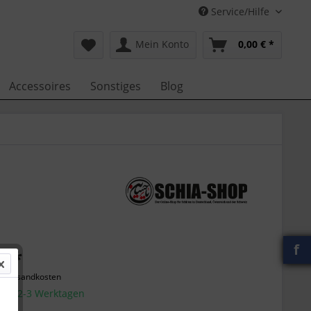
Service/Hilfe
Mein Konto
0,00 € *
Accessoires
Sonstiges
Blog
f
€ *
l. Versandkosten
g in 2-3 Werktagen