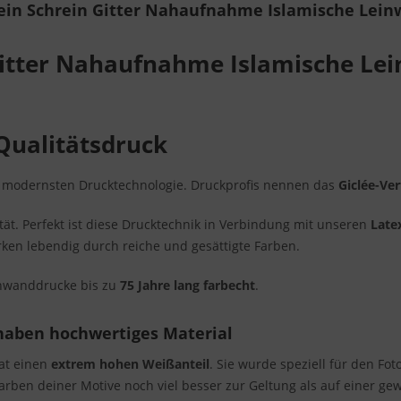
in Schrein Gitter Nahaufnahme Islamische Lein
itter Nahaufnahme Islamische Lei
Qualitätsdruck
r modernsten Drucktechnologie. Druckprofis nennen das
Giclée-Ve
t. Perfekt ist diese Drucktechnik in Verbindung mit unseren
Late
rken lebendig durch reiche und gesättigte Farben.
inwanddrucke bis zu
75 Jahre lang farbecht
.
haben hochwertiges Material
hat einen
extrem hohen Weißanteil
. Sie wurde speziell für den Fo
Farben deiner Motive noch viel besser zur Geltung als auf einer g