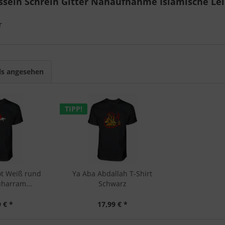
sein Schrein Gitter Nahaufnahme Islamische Le
r
ls angesehen
TIPP!
ot Weiß rund
Ya Aba Abdallah T-Shirt
harram...
Schwarz
 € *
17,99 € *