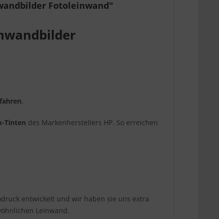
wandbilder Fotoleinwand"
nwandbilder
rfahren
.
x-Tinten
des Markenherstellers HP. So erreichen
todruck entwickelt und wir haben sie uns extra
ewöhnlichen Leinwand.