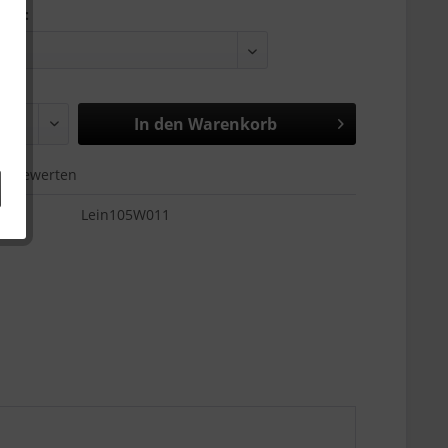
aße:
In den
Warenkorb
Bewerten
Lein105W011