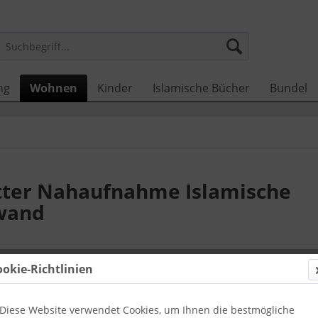
ng
Wohnen
Kinder
Islamische Bücher
Bundel
tter Nahaufnahme Islamische
nwand
26,00 
ookie-Richtlinien
inkl. MwSt.
zzg
Zustellun
Diese Website verwendet Cookies, um Ihnen die bestmögliche