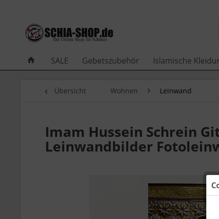
SALE
Gebetszubehör
Islamische Kleidu
Übersicht
Wohnen
Leinwand
Imam Hussein Schrein Gi
Leinwandbilder Fotolei
C