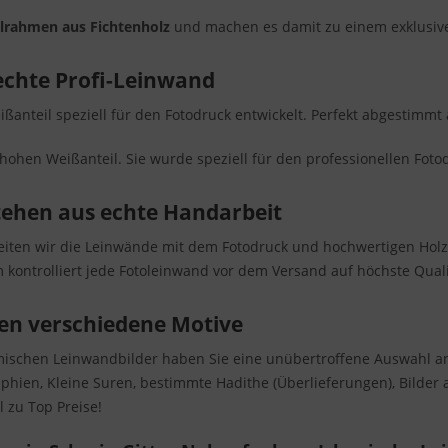
ilrahmen aus Fichtenholz
und machen es damit zu einem exklusiven
echte Profi-Leinwand
ißanteil speziell für den Fotodruck entwickelt. Perfekt abgestimmt 
hohen Weißanteil. Sie wurde speziell für den professionellen Fotod
tehen aus echte Handarbeit
beiten wir die Leinwände mit dem Fotodruck und hochwertigen Hol
 kontrolliert jede Fotoleinwand vor dem Versand auf höchste Quali
en verschiedene Motive
amischen Leinwandbilder haben Sie eine unübertroffene Auswahl a
raphien, Kleine Suren, bestimmte Hadithe (Überlieferungen), Bilde
 zu Top Preise!