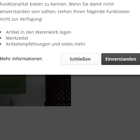
Funktionalität bieten zu können. Wenn Sie damit nicht
Leinwand M
einverstanden sein sollten, stehen Ihnen folgende Funktionen
nicht zur Verfügung:
Artikel in den Warenkorb legen
Merkzettel
Artikelempfehlungen und vieles mehr
Merken
Mehr Informationen
Schließen
Einverstanden
Artikel-Nr.: