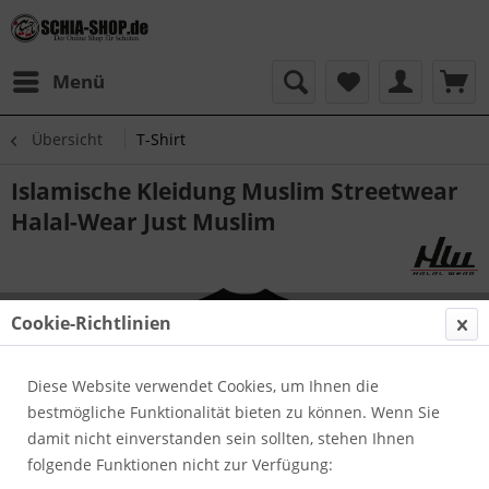
Menü
Übersicht
T-Shirt
Islamische Kleidung Muslim Streetwear
Halal-Wear Just Muslim
Cookie-Richtlinien
Diese Website verwendet Cookies, um Ihnen die
bestmögliche Funktionalität bieten zu können. Wenn Sie
damit nicht einverstanden sein sollten, stehen Ihnen
folgende Funktionen nicht zur Verfügung: