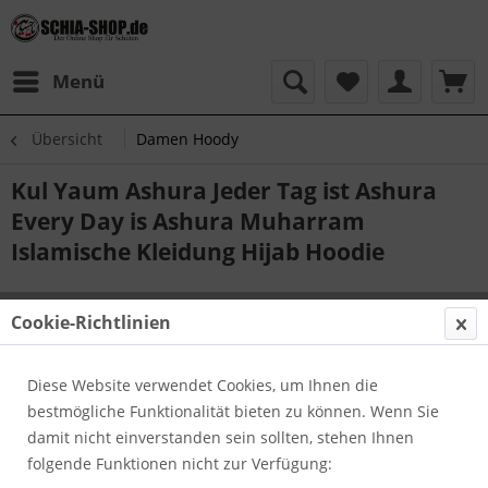
Menü
Übersicht
Damen Hoody
Kul Yaum Ashura Jeder Tag ist Ashura
Every Day is Ashura Muharram
Islamische Kleidung Hijab Hoodie
Cookie-Richtlinien
Diese Website verwendet Cookies, um Ihnen die
bestmögliche Funktionalität bieten zu können. Wenn Sie
damit nicht einverstanden sein sollten, stehen Ihnen
folgende Funktionen nicht zur Verfügung: