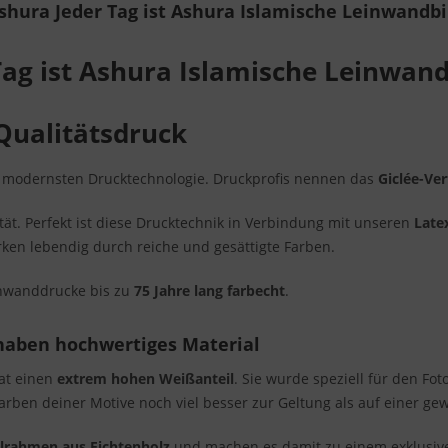
hura Jeder Tag ist Ashura Islamische Leinwandbi
ag ist Ashura Islamische Leinwand
Qualitätsdruck
r modernsten Drucktechnologie. Druckprofis nennen das
Giclée-Ve
t. Perfekt ist diese Drucktechnik in Verbindung mit unseren
Late
rken lebendig durch reiche und gesättigte Farben.
inwanddrucke bis zu
75 Jahre lang farbecht
.
haben hochwertiges Material
hat einen
extrem hohen Weißanteil
. Sie wurde speziell für den Fo
Farben deiner Motive noch viel besser zur Geltung als auf einer g
ilrahmen aus Fichtenholz
und machen es damit zu einem exklusiven