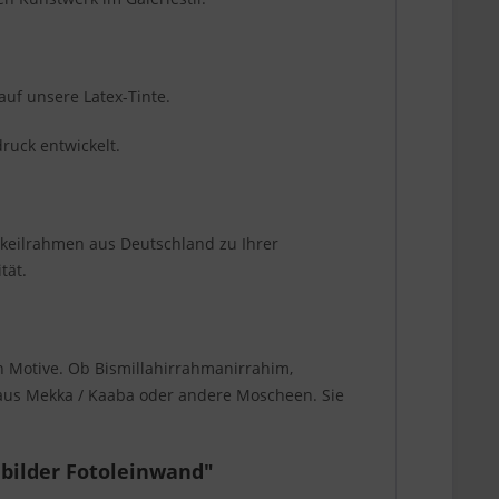
auf unsere Latex-Tinte.
ruck entwickelt.
zkeilrahmen aus Deutschland zu Ihrer
tät.
n Motive. Ob Bismillahirrahmanirrahim,
r aus Mekka / Kaaba oder andere Moscheen. Sie
dbilder Fotoleinwand"