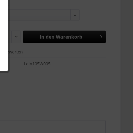
aße:
In den
Warenkorb
Bewerten
Lein105W005