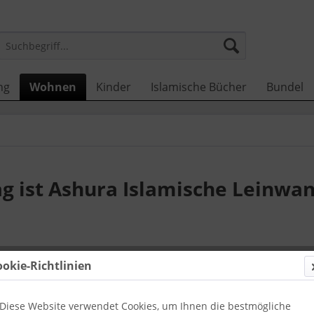
ng
Wohnen
Kinder
Islamische Bücher
Bundel
g ist Ashura Islamische Leinwa
26,00 
ookie-Richtlinien
inkl. MwSt.
zzg
Zustellun
Diese Website verwendet Cookies, um Ihnen die bestmögliche