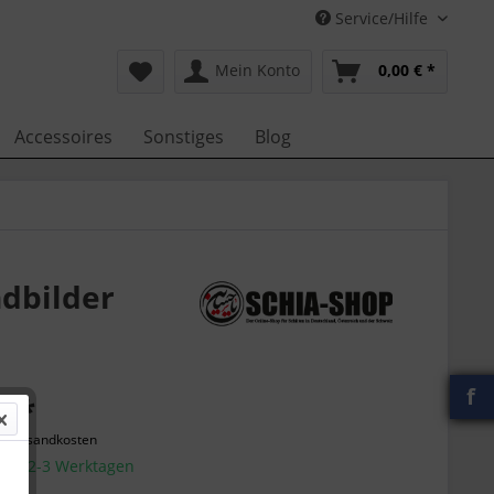
Service/Hilfe
Mein Konto
0,00 € *
Accessoires
Sonstiges
Blog
ndbilder
f
€ *
l. Versandkosten
g in 2-3 Werktagen