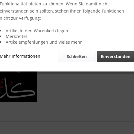
Funktionalität bieten zu können. Wenn Sie damit nicht
Leinwand M
einverstanden sein sollten, stehen Ihnen folgende Funktionen
nicht zur Verfügung:
Artikel in den Warenkorb legen
Merkzettel
Artikelempfehlungen und vieles mehr
Merken
Mehr Informationen
Schließen
Einverstanden
Artikel-Nr.: