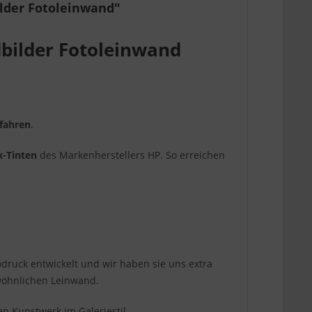
lder Fotoleinwand"
bilder Fotoleinwand
rfahren
.
x-Tinten
des Markenherstellers HP. So erreichen
todruck entwickelt und wir haben sie uns extra
ewöhnlichen Leinwand.
 Kunstwerk im Galeriestil.