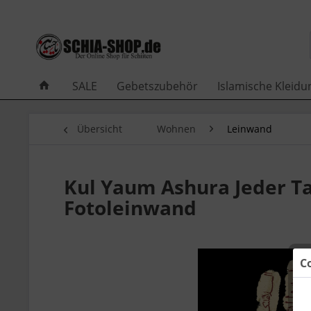
SALE
Gebetszubehör
Islamische Kleidu
Übersicht
Wohnen
Leinwand
Kul Yaum Ashura Jeder Ta
Fotoleinwand
C