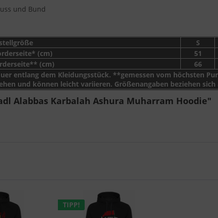
hluss und Bund
stellgröße
S
orderseite* (cm)
51
rderseite** (cm)
66
uer entlang dem Kleidungsstück. **gemessen vom höchsten Punk
tehen und können leicht variieren. Größenangaben beziehen sich
Fadl Alabbas Karbalah Ashura Muharram Hoodie"
TIPP!