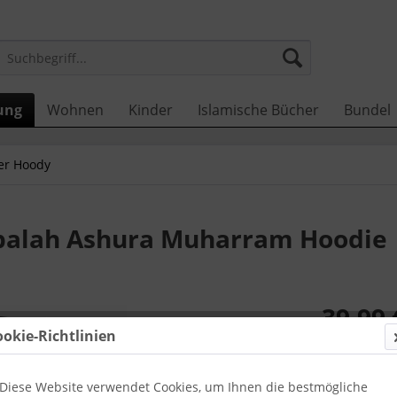
ung
Wohnen
Kinder
Islamische Bücher
Bundel
r Hoody
rbalah Ashura Muharram Hoodie
39,99 
ookie-Richtlinien
inkl. MwSt.
zzg
Zustellun
Diese Website verwendet Cookies, um Ihnen die bestmögliche