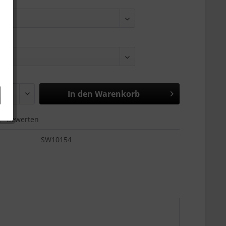
:
In den
Warenkorb
Bewerten
SW10154