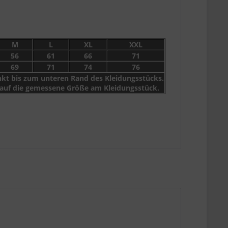
M
L
XL
XXL
56
61
66
71
69
71
74
76
t bis zum unteren Rand des Kleidungsstücks.
 auf die gemessene Größe am Kleidungsstück.