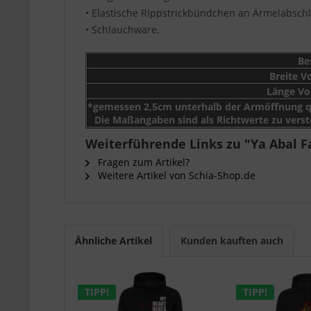
• Elastische Rippstrickbündchen an Ärmelabsc
• Schlauchware.
Be
Breite V
Länge Vo
*gemessen 2,5cm unterhalb der Armöffnung q
Die Maßangaben sind als Richtwerte zu vers
Weiterführende Links zu "Ya Abal 
Fragen zum Artikel?
Weitere Artikel von Schia-Shop.de
Ähnliche Artikel
Kunden kauften auch
TIPP!
TIPP!