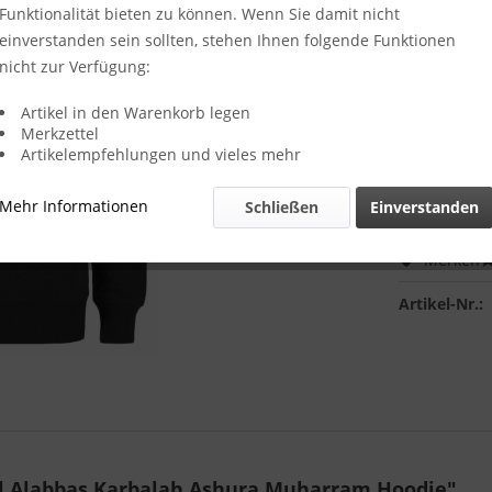
Farbe:
Funktionalität bieten zu können. Wenn Sie damit nicht
einverstanden sein sollten, stehen Ihnen folgende Funktionen
nicht zur Verfügung:
Hoodie Size
Artikel in den Warenkorb legen
Merkzettel
Artikelempfehlungen und vieles mehr
Mehr Informationen
Schließen
Einverstanden
Merken
Artikel-Nr.:
dl Alabbas Karbalah Ashura Muharram Hoodie"