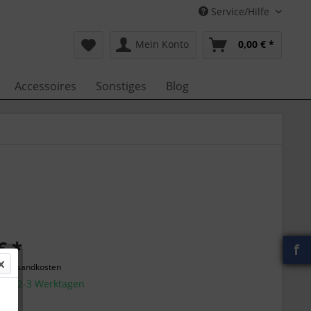
Service/Hilfe
Mein Konto
0,00 € *
Accessoires
Sonstiges
Blog
€ *
f
l. Versandkosten
g in 2-3 Werktagen