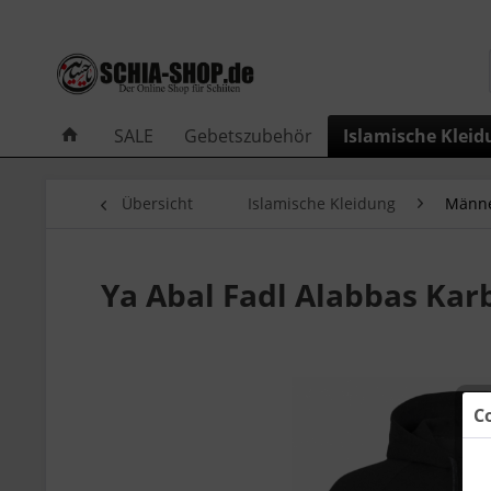
SALE
Gebetszubehör
Islamische Kleid
Übersicht
Islamische Kleidung
Männe
Ya Abal Fadl Alabbas Ka
C