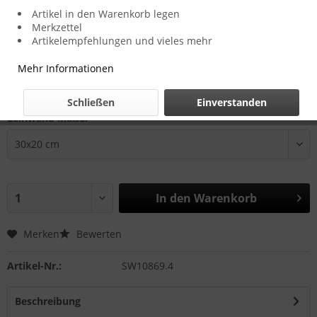
Artikel in den Warenkorb legen
Merkzettel
Artikelempfehlungen und vieles mehr
30,00 € *
Mehr Informationen
inkl. MwSt.
zzgl. Versandkosten
Zustellung in 2-3 Werktagen
Schließen
Einverstanden
Leinwand Maße:
In den
Warenkorb
Merken
Bewerten
Artikel-Nr.:
SW10869.4
Beschreibung