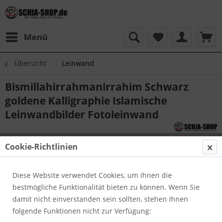
Menü
Übersicht
Leinwand
Bismillahirrahmanirrahim Schwarz
goldene Kalligraphie Islamische
Leinwandbilder Fotoleinwand
Cookie-Richtlinien
Diese Website verwendet Cookies, um Ihnen die
bestmögliche Funktionalität bieten zu können. Wenn Sie
damit nicht einverstanden sein sollten, stehen Ihnen
folgende Funktionen nicht zur Verfügung: