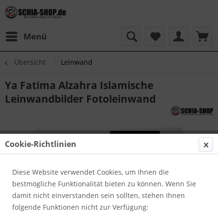
Menü
Übersicht
Leinwand
Ya Fatima Alzahra Islamische
Leinwandbilder Fotoleinwand
Cookie-Richtlinien
Diese Website verwendet Cookies, um Ihnen die
bestmögliche Funktionalität bieten zu können. Wenn Sie
damit nicht einverstanden sein sollten, stehen Ihnen
folgende Funktionen nicht zur Verfügung: