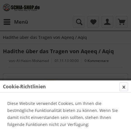
Menü
Hadithe über das Tragen von Aqeeq / Aqiq
Hadithe über das Tragen von Aqeeq / Aqiq
von:
Al-Hakim Mohamad
01.11.13 00:00
0 Kommentare
Cookie-Richtlinien
Diese Website verwendet Cookies, um Ihnen die
bestmögliche Funktionalität bieten zu können. Wenn Sie
damit nicht einverstanden sein sollten, stehen Ihnen
folgende Funktionen nicht zur Verfügung: