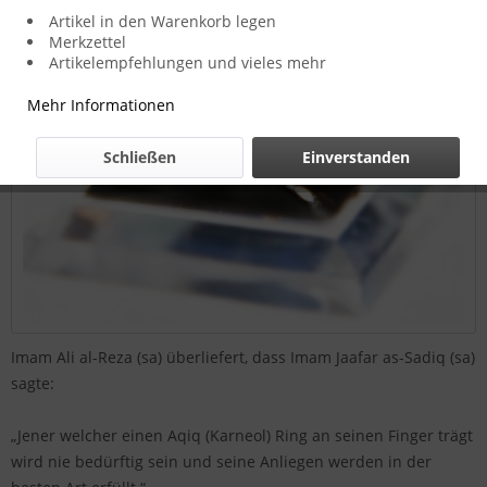
Artikel in den Warenkorb legen
Merkzettel
Artikelempfehlungen und vieles mehr
Mehr Informationen
Schließen
Einverstanden
Imam Ali al-Reza (sa) überliefert, dass Imam Jaafar as-Sadiq (sa)
sagte:
„Jener welcher einen Aqiq (Karneol) Ring an seinen Finger trägt
wird nie bedürftig sein und seine Anliegen werden in der