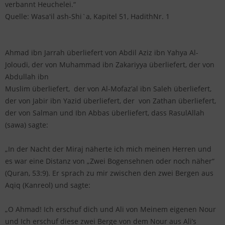
verbannt Heuchelei.“
Quelle: Wasa'il ash-Shi`a, Kapitel 51, HadithNr. 1
Ahmad ibn Jarrah überliefert von Abdil Aziz ibn Yahya Al-
Joloudi, der von Muhammad ibn Zakariyya überliefert, der von
Abdullah ibn
Muslim überliefert, der von Al-Mofaz’al ibn Saleh überliefert,
der von Jabir ibn Yazid überliefert, der von Zathan überliefert,
der von Salman und Ibn Abbas überliefert, dass RasulAllah
(sawa) sagte:
„In der Nacht der Miraj näherte ich mich meinen Herren und
es war eine Distanz von „Zwei Bogensehnen oder noch näher“
(Quran, 53:9). Er sprach zu mir zwischen den zwei Bergen aus
Aqiq (Kanreol) und sagte:
„O Ahmad! Ich erschuf dich und Ali von Meinem eigenen Nour
und Ich erschuf diese zwei Berge von dem Nour aus Ali’s