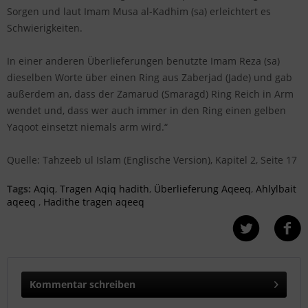
Sorgen und laut Imam Musa al-Kadhim (sa) erleichtert es
Schwierigkeiten.
In einer anderen Überlieferungen benutzte Imam Reza (sa)
dieselben Worte über einen Ring aus Zaberjad (Jade) und gab
außerdem an, dass der Zamarud (Smaragd) Ring Reich in Arm
wendet und, dass wer auch immer in den Ring einen gelben
Yaqoot einsetzt niemals arm wird.“
Quelle: Tahzeeb ul Islam (Englische Version), Kapitel 2, Seite 17
Tags:
Aqiq
,
Tragen Aqiq hadith
,
Überlieferung Aqeeq
,
Ahlylbait
aqeeq
,
Hadithe tragen aqeeq
Kommentar schreiben