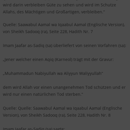
wird darin verbleiben Güte zu sehen und wird im Schutze
Allahs, des Mächtigen und Großartigen, verbleiben.“
Quelle: Saawabul Aamal wa Iqaabul Aamal (Englische Version),
von Sheikh Sadooq (ra), Seite 228, Hadith Nr. 7
Imam Jaafar as-Sadiq (sa) überliefert von seinen Vorfahren (sa):
„Jener welcher einen Aqiq (Karneol) trägt mit der Gravur:
„Muhammadun Nabiyullah wa Aliyyun Waliyyullah“
dem wird Allah vor einen unangenehmen Tod schützen und er
wird nur einen natürlichen Tod sterben.“
Quelle: Quelle: Saawabul Aamal wa Iqaabul Aamal (Englische
Version), von Sheikh Sadooq (ra), Seite 228, Hadith Nr. 8
Imam Jaafar as-Sadiq (sa) sagte: