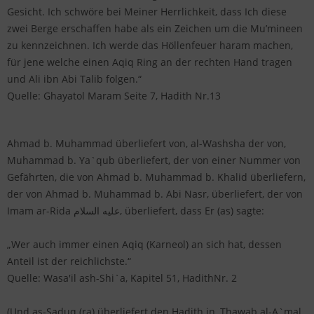
Gesicht. Ich schwöre bei Meiner Herrlichkeit, dass Ich diese
zwei Berge erschaffen habe als ein Zeichen um die Mu’mineen
zu kennzeichnen. Ich werde das Höllenfeuer haram machen,
für jene welche einen Aqiq Ring an der rechten Hand tragen
und Ali ibn Abi Talib folgen.“
Quelle: Ghayatol Maram Seite 7, Hadith Nr.13
Ahmad b. Muhammad überliefert von, al-Washsha der von,
Muhammad b. Ya`qub überliefert, der von einer Nummer von
Gefährten, die von Ahmad b. Muhammad b. Khalid überliefern,
der von Ahmad b. Muhammad b. Abi Nasr, überliefert, der von
Imam ar-Rida عليه السلام, überliefert, dass Er (as) sagte:
„Wer auch immer einen Aqiq (Karneol) an sich hat, dessen
Anteil ist der reichlichste.“
Quelle: Wasa'il ash-Shi`a, Kapitel 51, HadithNr. 2
(Und as-Saduq (ra) überliefert den Hadith in, Thawab al-A`mal