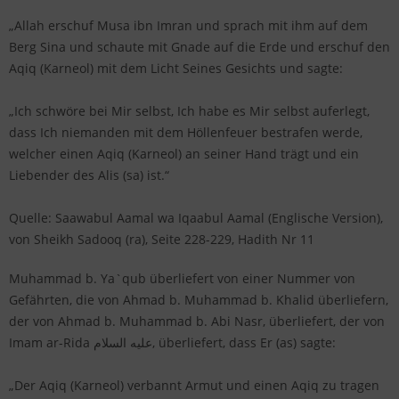
„Allah erschuf Musa ibn Imran und sprach mit ihm auf dem
Berg Sina und schaute mit Gnade auf die Erde und erschuf den
Aqiq (Karneol) mit dem Licht Seines Gesichts und sagte:
„Ich schwöre bei Mir selbst, Ich habe es Mir selbst auferlegt,
dass Ich niemanden mit dem Höllenfeuer bestrafen werde,
welcher einen Aqiq (Karneol) an seiner Hand trägt und ein
Liebender des Alis (sa) ist.“
Quelle: Saawabul Aamal wa Iqaabul Aamal (Englische Version),
von Sheikh Sadooq (ra), Seite 228-229, Hadith Nr 11
Muhammad b. Ya`qub überliefert von einer Nummer von
Gefährten, die von Ahmad b. Muhammad b. Khalid überliefern,
der von Ahmad b. Muhammad b. Abi Nasr, überliefert, der von
Imam ar-Rida عليه السلام, überliefert, dass Er (as) sagte:
„Der Aqiq (Karneol) verbannt Armut und einen Aqiq zu tragen