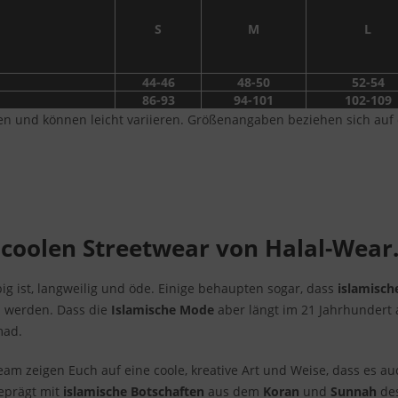
S
M
L
44-46
48-50
52-54
86-93
94-101
102-109
en und können leicht variieren. Größenangaben beziehen sich au
 coolen Streetwear von Halal-Wea
ig ist, langweilig und öde. Einige behaupten sogar, dass
islamisch
 werden. Dass die
Islamische Mode
aber längt im 21 Jahrhundert
mad.
m zeigen Euch auf eine coole, kreative Art und Weise, dass es a
prägt mit
islamische Botschaften
aus dem
Koran
und
Sunnah
des