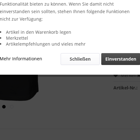
Farbe:
Funktionalität bieten zu können. Wenn Sie damit nicht
einverstanden sein sollten, stehen Ihnen folgende Funktionen
nicht zur Verfügung:
T-Shirt Size:
Artikel in den Warenkorb legen
Merkzettel
Artikelempfehlungen und vieles mehr
Mehr Informationen
Schließen
Einverstanden
Merken
Artikel-Nr.: