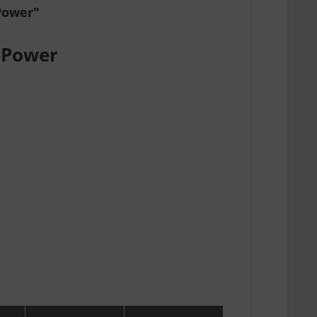
Power"
 Power