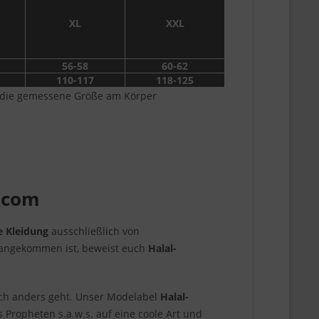
XL
XXL
56-58
60-62
110-117
118-125
f die gemessene Größe am Körper
r.com
e Kleidung
ausschließlich von
 angekommen ist, beweist euch
Halal-
uch anders geht. Unser Modelabel
Halal-
 Propheten s.a.w.s. auf eine coole Art und