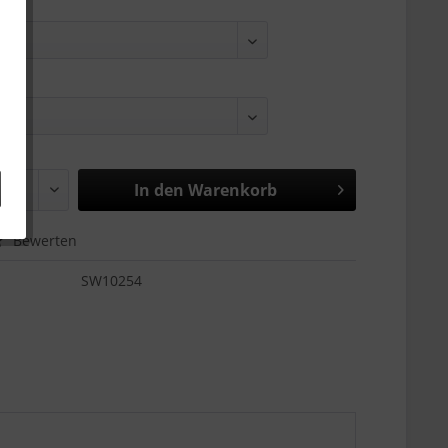
In den
Warenkorb
Bewerten
SW10254