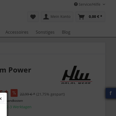
Service/Hilfe
Mein Konto
0,00 € *
Accessoires
Sonstiges
Blog
im Power
€ *
f
22,99 € *
(21,75% gespart)
l. Versandkosten
g in 2-3 Werktagen