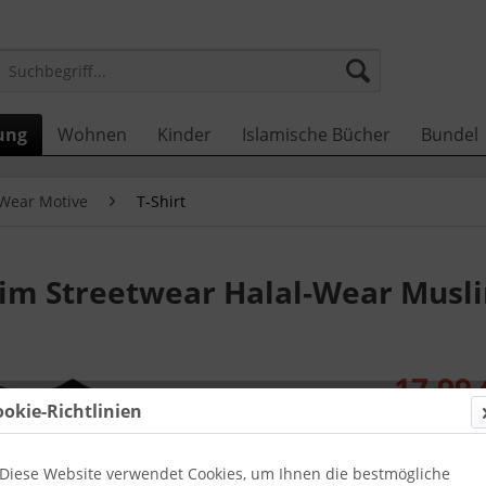
ung
Wohnen
Kinder
Islamische Bücher
Bundel
-Wear Motive
T-Shirt
lim Streetwear Halal-Wear Musl
17,99 
ookie-Richtlinien
inkl. MwSt.
zzg
Zustellun
Diese Website verwendet Cookies, um Ihnen die bestmögliche