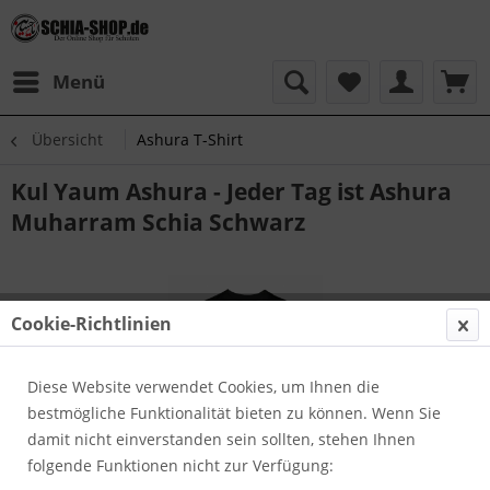
Menü
Übersicht
Ashura T-Shirt
Kul Yaum Ashura - Jeder Tag ist Ashura
Muharram Schia Schwarz
Cookie-Richtlinien
Diese Website verwendet Cookies, um Ihnen die
bestmögliche Funktionalität bieten zu können. Wenn Sie
damit nicht einverstanden sein sollten, stehen Ihnen
folgende Funktionen nicht zur Verfügung: