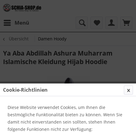
Menü
Übersicht
Damen Hoody
Ya Aba Abdillah Ashura Muharram
Islamische Kleidung Hijab Hoodie
Cookie-Richtlinien
Diese Website verwendet Cookies, um Ihnen die
bestmögliche Funktionalität bieten zu können. Wenn Sie
damit nicht einverstanden sein sollten, stehen Ihnen
folgende Funktionen nicht zur Verfügung: