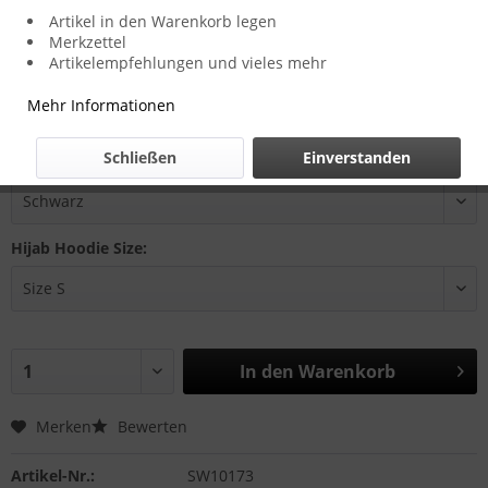
Artikel in den Warenkorb legen
Merkzettel
39,99 € *
Artikelempfehlungen und vieles mehr
inkl. MwSt.
zzgl. Versandkosten
Mehr Informationen
Zustellung in 2-3 Werktagen
Schließen
Einverstanden
Farbe:
Hijab Hoodie Size:
In den
Warenkorb
Merken
Bewerten
Artikel-Nr.:
SW10173