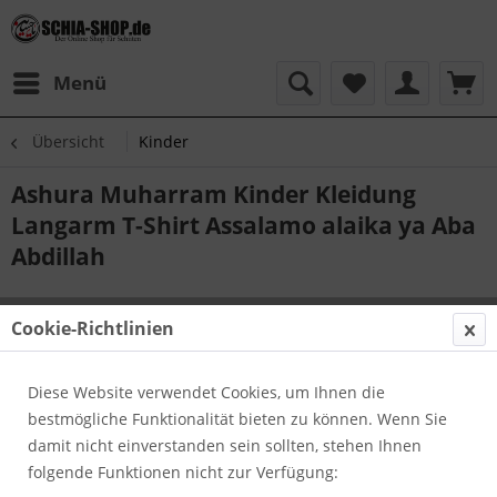
Menü
Übersicht
Kinder
Ashura Muharram Kinder Kleidung
Langarm T-Shirt Assalamo alaika ya Aba
Abdillah
Cookie-Richtlinien
Diese Website verwendet Cookies, um Ihnen die
bestmögliche Funktionalität bieten zu können. Wenn Sie
damit nicht einverstanden sein sollten, stehen Ihnen
folgende Funktionen nicht zur Verfügung: