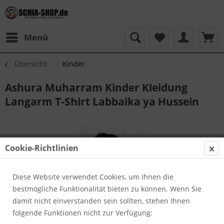
Menü
Übersicht
Kinder
Ashura Muharram Kinder Kleidung
Langarm T-Shirt Labbaika ya Hussein
Cookie-Richtlinien
Diese Website verwendet Cookies, um Ihnen die
bestmögliche Funktionalität bieten zu können. Wenn Sie
damit nicht einverstanden sein sollten, stehen Ihnen
folgende Funktionen nicht zur Verfügung: