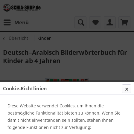
Menü
Übersicht
Kinder
Deutsch–Arabisch Bilderwörterbuch für
Kinder ab 4 Jahren
Cookie-Richtlinien
Diese Website verwendet Cookies, um Ihnen die
bestmögliche Funktionalität bieten zu können. Wenn Sie
damit nicht einverstanden sein sollten, stehen Ihnen
folgende Funktionen nicht zur Verfügung: