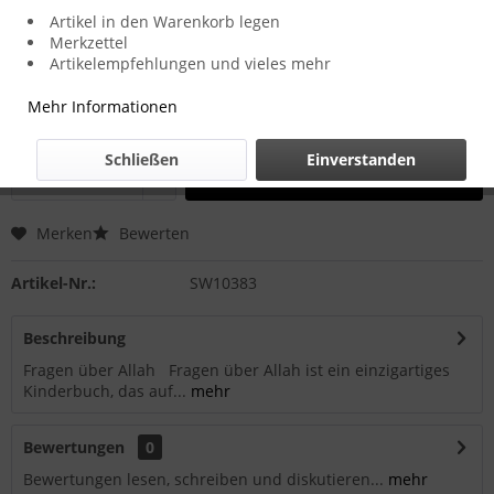
Artikel in den Warenkorb legen
Merkzettel
10,00 € *
Artikelempfehlungen und vieles mehr
inkl. MwSt.
zzgl. Versandkosten
Mehr Informationen
Zustellung in 2-3 Werktagen
Schließen
Einverstanden
In den
Warenkorb
Merken
Bewerten
Artikel-Nr.:
SW10383
Beschreibung
Fragen über Allah Fragen über Allah ist ein einzigartiges
Kinderbuch, das auf...
mehr
Bewertungen
0
Bewertungen lesen, schreiben und diskutieren...
mehr