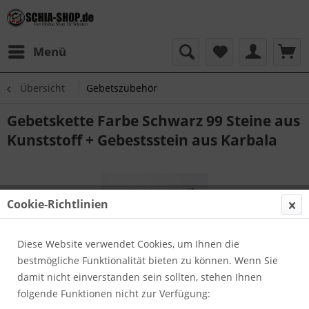
Menü
Übersicht
Gebetszubehör
Gebetskette Farbe Schwarz 99 Steine aus
Kunststoff + Gebestsstein aus Karbala
Cookie-Richtlinien
Diese Website verwendet Cookies, um Ihnen die
bestmögliche Funktionalität bieten zu können. Wenn Sie
damit nicht einverstanden sein sollten, stehen Ihnen
folgende Funktionen nicht zur Verfügung: