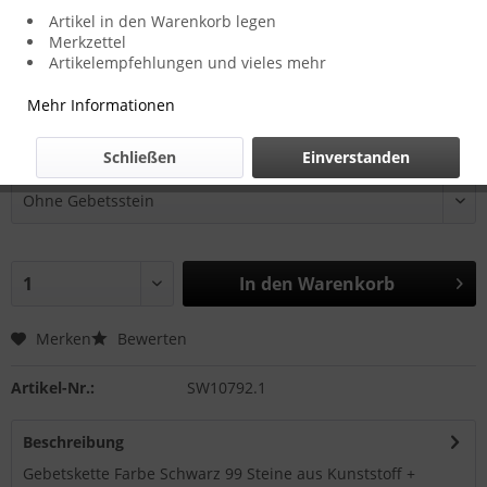
Artikel in den Warenkorb legen
Merkzettel
1,00 € *
Artikelempfehlungen und vieles mehr
inkl. MwSt.
zzgl. Versandkosten
Mehr Informationen
Zustellung in 2-3 Werktagen
Schließen
Einverstanden
Inkl. Gebetsstein?:
In den
Warenkorb
Merken
Bewerten
Artikel-Nr.:
SW10792.1
Beschreibung
Gebetskette Farbe Schwarz 99 Steine aus Kunststoff +