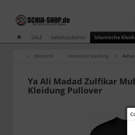
SALE
Gebetszubehör
Islamische Kleid
Übersicht
Islamische Kleidung
Ashur
Ya Ali Madad Zulfikar Mu
Kleidung Pullover
C