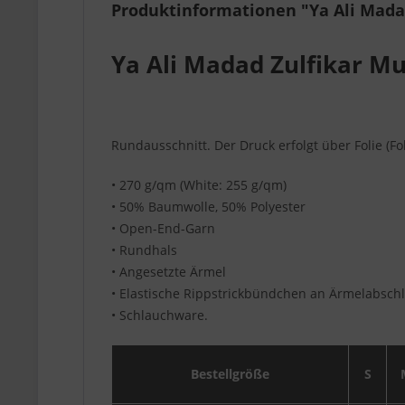
Produktinformationen "Ya Ali Mada
Ya Ali Madad Zulfikar M
Rundausschnitt. Der Druck erfolgt über Folie (Fol
• 270 g/qm (White: 255 g/qm)
• 50% Baumwolle, 50% Polyester
• Open-End-Garn
• Rundhals
• Angesetzte Ärmel
• Elastische Rippstrickbündchen an Ärmelabsc
• Schlauchware.
Bestellgröße
S