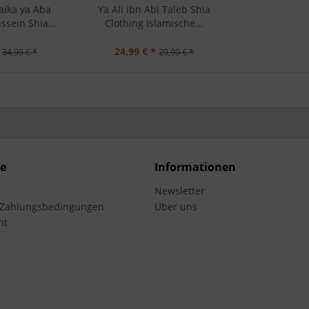
aika ya Aba
Ya Ali ibn Abi Taleb Shia
ssein Shia...
Clothing Islamische...
24,99 € *
34,99 € *
29,99 € *
ce
Informationen
Newsletter
 Zahlungsbedingungen
Über uns
ht