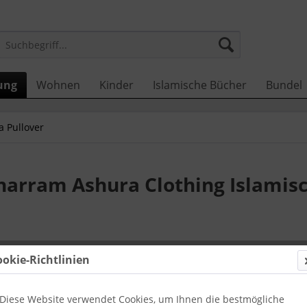
ung
Wohnen
Kinder
Islamische Bücher
Bundel
a Pullover
harram Ashura Clothing Islamis
17,99 
ookie-Richtlinien
inkl. MwSt.
zzg
Zustellun
Diese Website verwendet Cookies, um Ihnen die bestmögliche