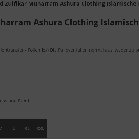
d Zulfikar Muharram Ashura Clothing Islamische 
uharram Ashura Clothing Islamisch
ientransfer - Folienflex) Die Pullover fallen normal aus, weder zu b
hluss und Bund
M
L
XL
XXL