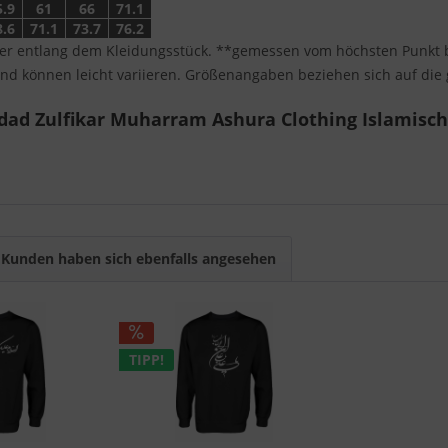
5.9
61
66
71.1
8.6
71.1
73.7
76.2
r entlang dem Kleidungsstück. **gemessen vom höchsten Punkt b
nd können leicht variieren. Größenangaben beziehen sich auf di
dad Zulfikar Muharram Ashura Clothing Islamisch
Kunden haben sich ebenfalls angesehen
TIPP!