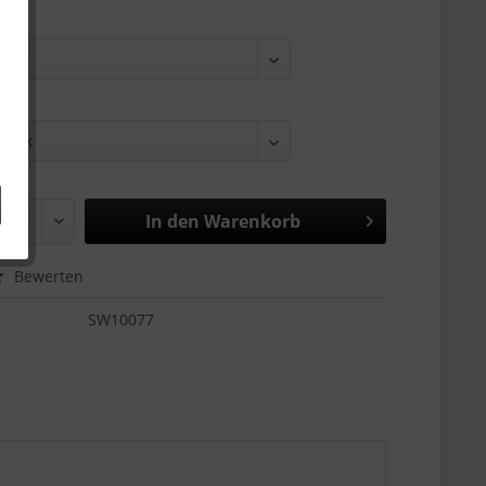
e:
be:
In den
Warenkorb
Bewerten
SW10077