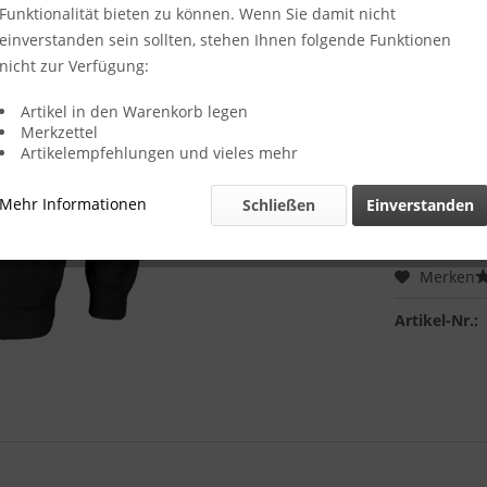
Funktionalität bieten zu können. Wenn Sie damit nicht
Pullover Siz
einverstanden sein sollten, stehen Ihnen folgende Funktionen
nicht zur Verfügung:
Pullover Far
Artikel in den Warenkorb legen
Merkzettel
Artikelempfehlungen und vieles mehr
Mehr Informationen
Schließen
Einverstanden
Merken
Artikel-Nr.: