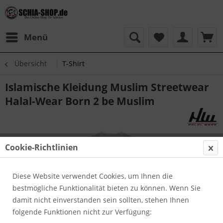
Menü
Übersicht
T-Shirt
Islamische Kleidung Muslim Streetwear
Halal-Wear Born 2 be Muslim
Cookie-Richtlinien
Diese Website verwendet Cookies, um Ihnen die
bestmögliche Funktionalität bieten zu können. Wenn Sie
damit nicht einverstanden sein sollten, stehen Ihnen
folgende Funktionen nicht zur Verfügung: