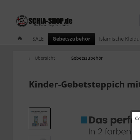
SALE
Gebetszubehör
Islamische Kleid
Übersicht
Gebetszubehör
Kinder-Gebetsteppich mit 
C