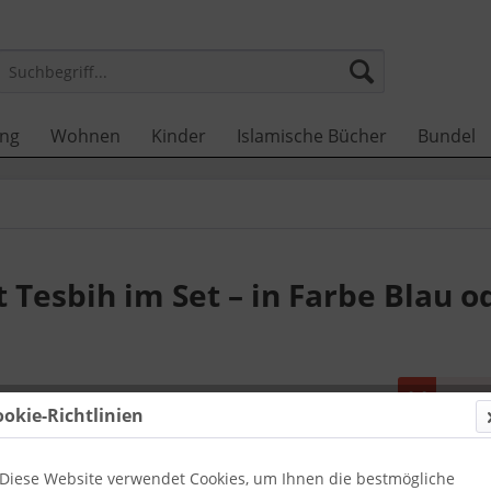
ung
Wohnen
Kinder
Islamische Bücher
Bundel
Tesbih im Set – in Farbe Blau o
Dieser
ookie-Richtlinien
8,00 €
Diese Website verwendet Cookies, um Ihnen die bestmögliche
inkl. MwSt.
zzg