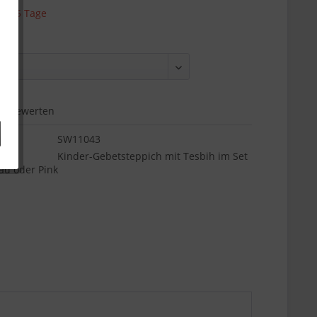
 ca. 5 Tage
Bewerten
SW11043
o::
Kinder-Gebetsteppich mit Tesbih im Set
lau oder Pink