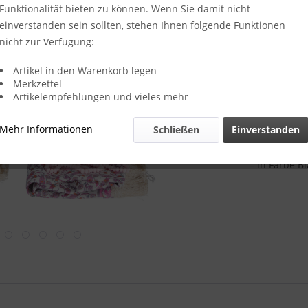
Funktionalität bieten zu können. Wenn Sie damit nicht
Lieferzeit
einverstanden sein sollten, stehen Ihnen folgende Funktionen
Farbe:
nicht zur Verfügung:
Artikel in den Warenkorb legen
Merkzettel
Artikelempfehlungen und vieles mehr
Merken
Mehr Informationen
Schließen
Einverstanden
Artikel-Nr.:
Wichtige Inf
– in Farbe B