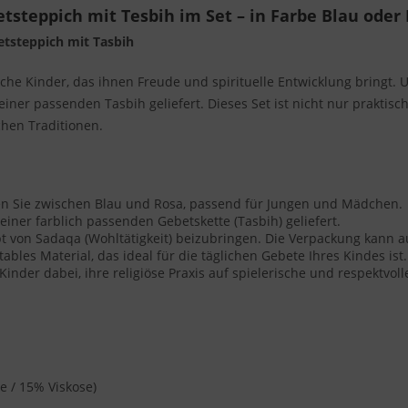
steppich mit Tesbih im Set – in Farbe Blau oder 
etsteppich mit Tasbih
he Kinder, das ihnen Freude und spirituelle Entwicklung bringt. U
ner passenden Tasbih geliefert. Dieses Set ist nicht nur praktisc
hen Traditionen.
en Sie zwischen Blau und Rosa, passend für Jungen und Mädchen.
einer farblich passenden Gebetskette (Tasbih) geliefert.
pt von Sadaqa (Wohltätigkeit) beizubringen. Die Verpackung kann
bles Material, das ideal für die täglichen Gebete Ihres Kindes ist.
 Kinder dabei, ihre religiöse Praxis auf spielerische und respektvol
 / 15% Viskose)