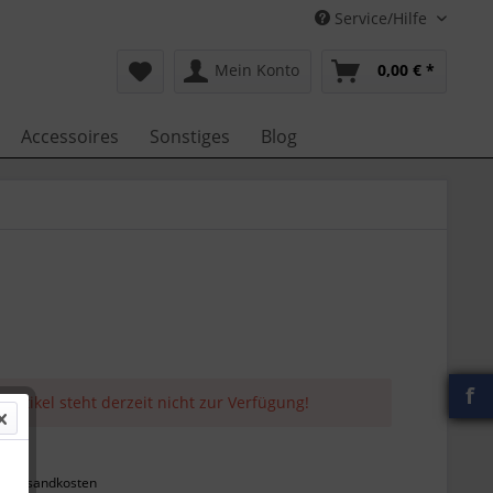
Service/Hilfe
Mein Konto
0,00 € *
Accessoires
Sonstiges
Blog
f
 Artikel steht derzeit nicht zur Verfügung!
 *
l. Versandkosten