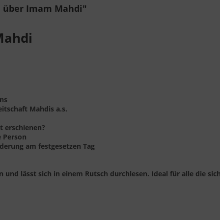
n über Imam Mahdi"
Mahdi
ens
itschaft Mahdis a.s.
ht erschienen?
e Person
nderung am festgesetzen Tag
 und lässt sich in einem Rutsch durchlesen. Ideal für alle die sic