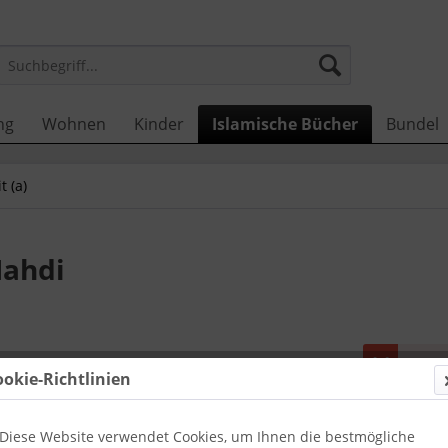
ng
Wohnen
Kinder
Islamische Bücher
Bundel
t (a)
Mahdi
Dieser
ookie-Richtlinien
7,90 €
Diese Website verwendet Cookies, um Ihnen die bestmögliche
inkl. MwSt.
zzg