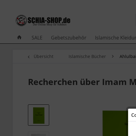
SALE
Gebetszubehör
Islamische Kleidu
Übersicht
Islamische Bücher
Ahlulbai
Recherchen über Imam 
C