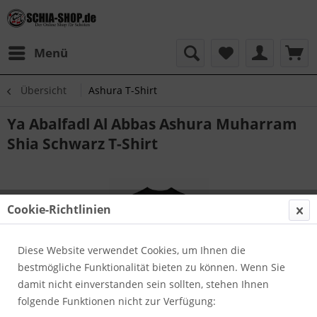
Menü
Übersicht
Ashura T-Shirt
Ya Abalfadl Al Abbas Ashura Muharram
Shia Schwarz T-Shirt
Cookie-Richtlinien
Diese Website verwendet Cookies, um Ihnen die
bestmögliche Funktionalität bieten zu können. Wenn Sie
damit nicht einverstanden sein sollten, stehen Ihnen
folgende Funktionen nicht zur Verfügung: