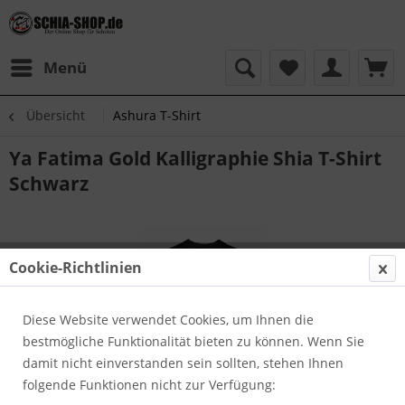
Menü
Übersicht
Ashura T-Shirt
Ya Fatima Gold Kalligraphie Shia T-Shirt
Schwarz
Cookie-Richtlinien
Diese Website verwendet Cookies, um Ihnen die
bestmögliche Funktionalität bieten zu können. Wenn Sie
damit nicht einverstanden sein sollten, stehen Ihnen
folgende Funktionen nicht zur Verfügung: