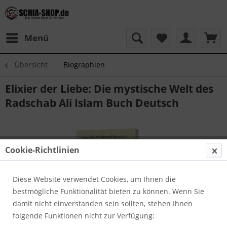
Menü
Übersicht
Biographien
Elixier der Liebe: Die mystische Welt des
Radschab Ali Islam Buch Deutsch
Cookie-Richtlinien
Diese Website verwendet Cookies, um Ihnen die
bestmögliche Funktionalität bieten zu können. Wenn Sie
damit nicht einverstanden sein sollten, stehen Ihnen
folgende Funktionen nicht zur Verfügung: