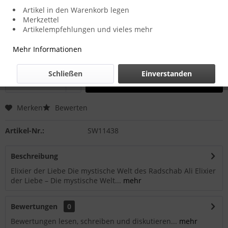
Artikel in den Warenkorb legen
Merkzettel
16,00 € *
Artikelempfehlungen und vieles mehr
inkl. MwSt.
zzgl. Versandkosten
Mehr Informationen
Zustellung in 2-3 Werktagen
Schließen
Einverstanden
In den
Warenkorb
Merken
Bewerten
Artikel-Nr.:
SW11438
Beschreibung
Elixier der Liebe Die mystische Welt des Radschab Ali Elixier
der Liebe – Die mystische Welt...
mehr
Bewertungen
0
Bewertungen lesen, schreiben und diskutieren...
mehr