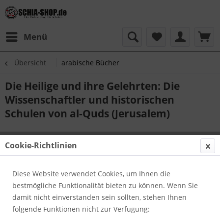
Menü
Übersicht
arabische Bücher
Die Heilige und ihre Gelehrten: Die
Wissenschaftler und historischen
Schulen von al-Quds (Jerusalem)
Cookie-Richtlinien
Diese Website verwendet Cookies, um Ihnen die
bestmögliche Funktionalität bieten zu können. Wenn Sie
damit nicht einverstanden sein sollten, stehen Ihnen
folgende Funktionen nicht zur Verfügung: